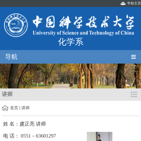
学校主页
化学系
导航
讲师
首页
讲师
姓 名：虞正亮 讲师
电 话： 0551－63601297